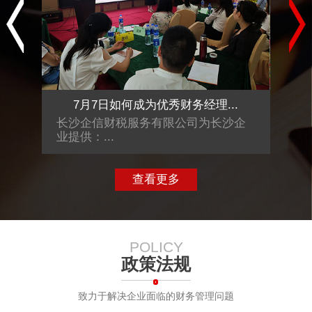
.
7月7日如何成为优秀财务经理...
沙企
长沙企信财税服务有限公司为长沙企
长沙
业提供：...
业提供
查看更多
POLICY
政策法规
致力于解决企业面临的财务管理问题