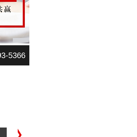
93-5366
高级代理记账
工