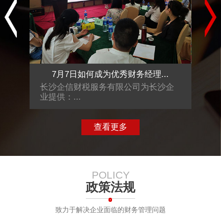
.
7月7日如何成为优秀财务经理...
沙企
长沙企信财税服务有限公司为长沙企
长沙
业提供：...
业提供
查看更多
POLICY
政策法规
致力于解决企业面临的财务管理问题