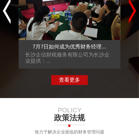
.
7月7日如何成为优秀财务经理...
沙企
长沙企信财税服务有限公司为长沙企
长沙
业提供：...
业提供
查看更多
POLICY
政策法规
致力于解决企业面临的财务管理问题